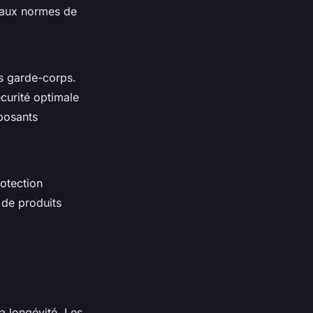
 aux normes de
os garde-corps.
curité optimale
mposants
rotection
 de produits
a longévité. Les