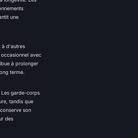
ronnements
antit une
 à d'autres
e occasionnel avec
ribue à prolonger
long terme.
. Les garde-corps
ure, tandis que
 conserve son
ur des