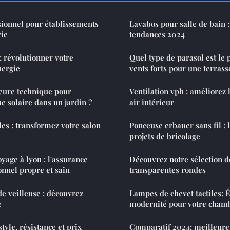
ssionnel pour établissements
Lavabos pour salle de bain :
rie
tendances 2024
: révolutionner votre
Quel type de parasol est le 
nergie
vents forts pour une terras
leure technique pour
Ventilation vph : améliorez 
e solaire dans un jardin ?
air intérieur
es : transformez votre salon
Ponceuse erbauer sans fil : l
projets de bricolage
yage à lyon : l'assurance
Découvrez notre sélection 
onnel propre et sain
transparentes rondes
de veilleuse : découvrez
Lampes de chevet tactiles: 
e
modernité pour votre cham
style, résistance et prix
Comparatif 2024: meilleure