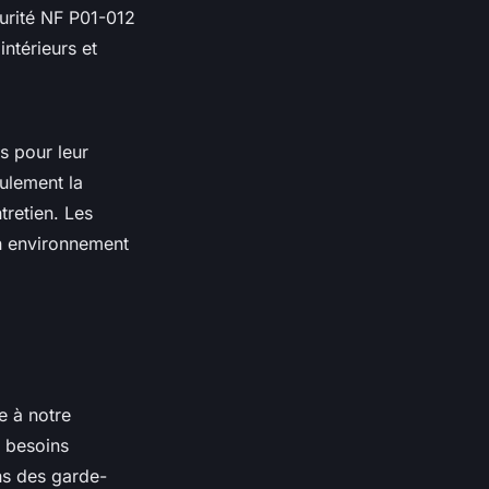
curité NF P01-012
intérieurs et
s pour leur
eulement la
tretien. Les
un environnement
e à notre
s besoins
ns des garde-