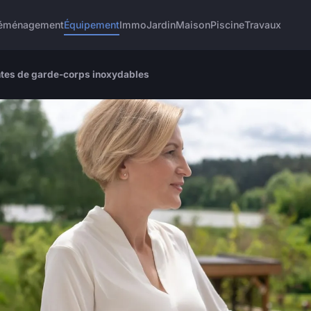
éménagement
Équipement
Immo
Jardin
Maison
Piscine
Travaux
antes de garde-corps inoxydables