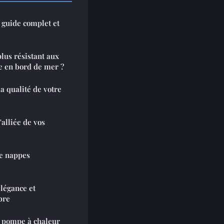
 guide complet et
plus résistant aux
se en bord de mer ?
la qualité de votre
'alliée de vos
de nappes
Élégance et
bre
 pompe à chaleur