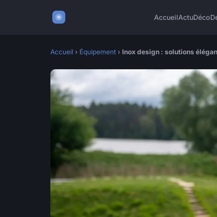
Accueil
Actu
Déco
D
Accueil
›
Équipement
›
Inox design : solutions élég